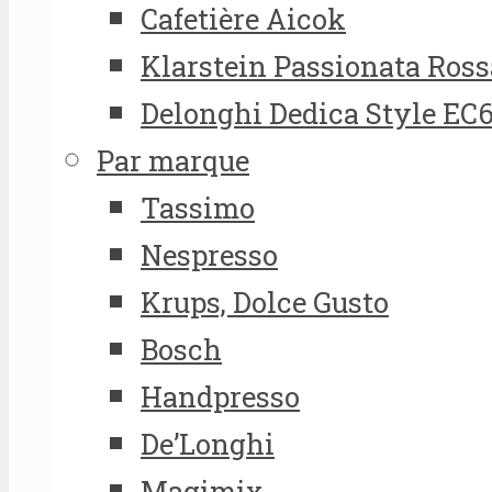
Cafetière Aicok
Klarstein Passionata Ross
Delonghi Dedica Style EC
Par marque
Tassimo
Nespresso
Krups, Dolce Gusto
Bosch
Handpresso
De’Longhi
Magimix