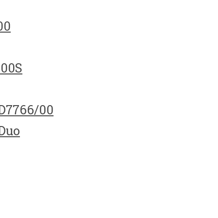
00
100S
HD7766/00
 Duo