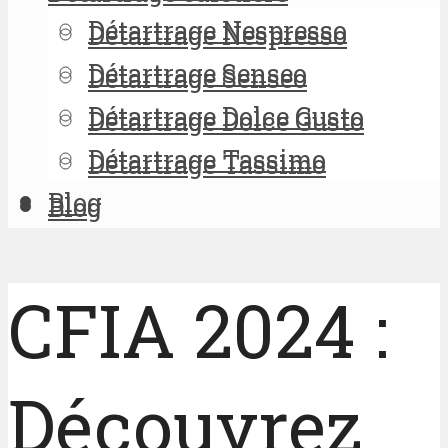
Détartrage Nespresso
Détartrage Nespresso
Détartrage Senseo
Détartrage Senseo
Détartrage Dolce Gusto
Détartrage Dolce Gusto
Détartrage Tassimo
Détartrage Tassimo
Blog
Blog
CFIA 2024 :
Découvrez