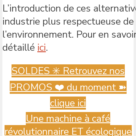
L’introduction de ces alternati
industrie plus respectueuse d
l’environnement. Pour en savoir
détaillé
ici
.
SOLDES ✳️ Retrouvez nos
PROMOS ❤️ du moment ➽
clique ici
Une machine à café
révolutionnaire ET écologique