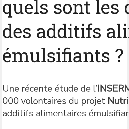
quels sont les
des additifs a
émulsifiants ?
Une récente étude de l’
INSER
000 volontaires du projet
Nutr
additifs alimentaires émulsifia