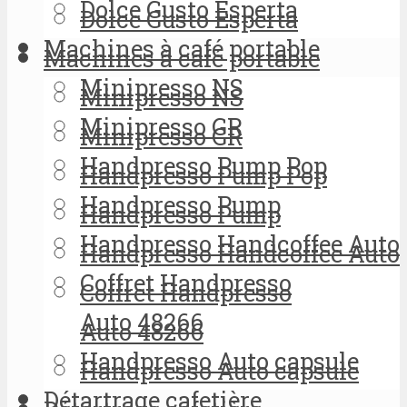
Dolce Gusto Esperta
Dolce Gusto Esperta
Machines à café portable
Machines à café portable
Minipresso NS
Minipresso NS
Minipresso GR
Minipresso GR
Handpresso Pump Pop
Handpresso Pump Pop
Handpresso Pump
Handpresso Pump
Handpresso Handcoffee Auto
Handpresso Handcoffee Auto
Coffret Handpresso
Coffret Handpresso
Auto 48266
Auto 48266
Handpresso Auto capsule
Handpresso Auto capsule
Détartrage cafetière