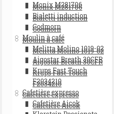
Monix M281706
Monix M281706
Bialetti induction
Bialetti induction
Godmorn
Godmorn
Moulin à café
Moulin à café
Melitta Molino 1019-02
Melitta Molino 1019-02
Aigostar Breath 30CFR
Aigostar Breath 30CFR
Krups Fast Touch
Krups Fast Touch
F2034210
F2034210
Cafetière expresso
Cafetière expresso
Cafetière Aicok
Cafetière Aicok
Klarstein Passionata