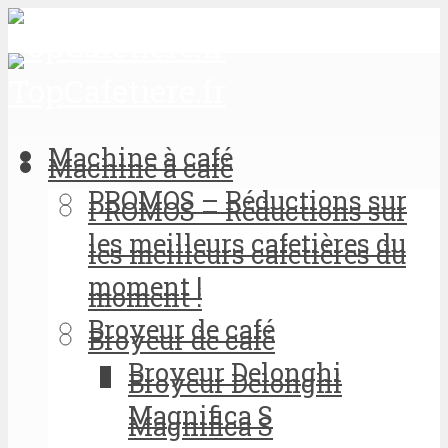
Machine à café
Machine à café
PROMOS – Réductions sur
PROMOS – Réductions sur
les meilleurs cafetières du
les meilleurs cafetières du
moment !
moment !
Broyeur de café
Broyeur de café
Broyeur Delonghi
Broyeur Delonghi
Magnifica S
Magnifica S