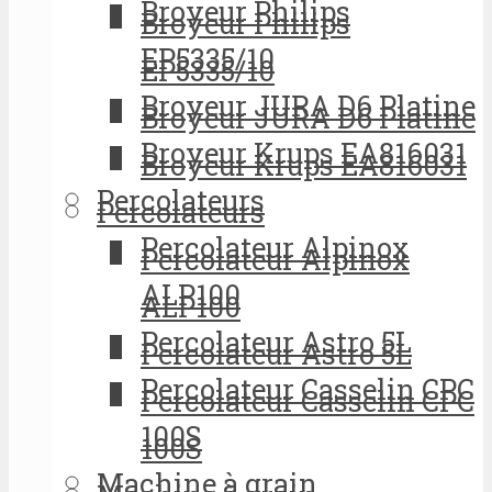
Broyeur Philips
Broyeur Philips
EP5335/10
EP5335/10
Broyeur JURA D6 Platine
Broyeur JURA D6 Platine
Broyeur Krups EA816031
Broyeur Krups EA816031
Percolateurs
Percolateurs
Percolateur Alpinox
Percolateur Alpinox
ALP100
ALP100
Percolateur Astro 5L
Percolateur Astro 5L
Percolateur Casselin CPC
Percolateur Casselin CPC
100S
100S
Machine à grain