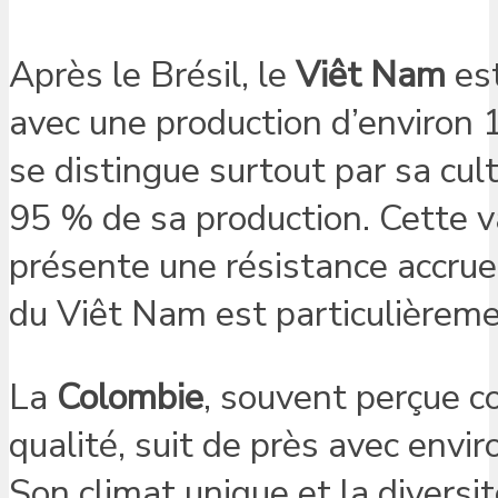
Après le Brésil, le
Viêt Nam
est
avec une production d’environ 1
se distingue surtout par sa cul
95 % de sa production. Cette va
présente une résistance accrue
du Viêt Nam est particulièreme
La
Colombie
, souvent perçue c
qualité, suit de près avec env
Son climat unique et la diversit