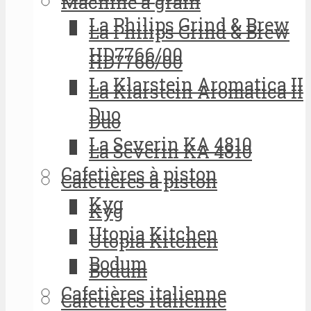
Machine à grain
La Philips Grind & Brew
La Philips Grind & Brew
HD7766/00
HD7766/00
La Klarstein Aromatica II
La Klarstein Aromatica II
Duo
Duo
La Severin KA 4810
La Severin KA 4810
Cafetières à piston
Cafetières à piston
Kyg
Kyg
Utopia Kitchen
Utopia Kitchen
Bodum
Bodum
Cafetières italienne
Cafetières italienne