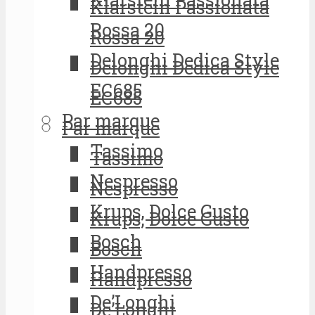
Klarstein Passionata
Rossa 20
Rossa 20
Delonghi Dedica Style
Delonghi Dedica Style
EC685
EC685
Par marque
Par marque
Tassimo
Tassimo
Nespresso
Nespresso
Krups, Dolce Gusto
Krups, Dolce Gusto
Bosch
Bosch
Handpresso
Handpresso
De’Longhi
De’Longhi