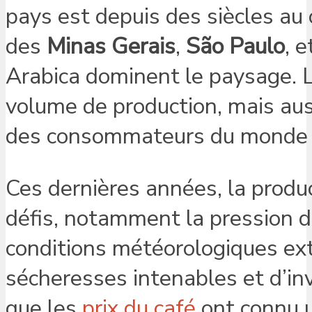
pays est depuis des siècles au 
des
Minas Gerais
,
São Paulo
, 
Arabica dominent le paysage. 
volume de production, mais auss
des consommateurs du monde e
Ces dernières années, la produc
défis, notamment la pression 
conditions météorologiques ext
sécheresses intenables et d’in
que les
prix du café
ont connu u