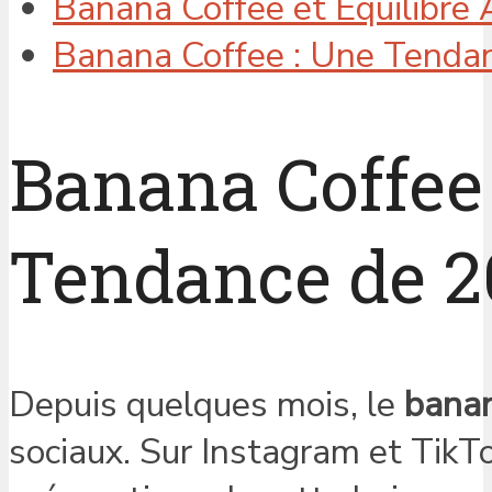
Banana Coffee et Équilibre 
Banana Coffee : Une Tendan
Banana Coffee 
Tendance de 2
Depuis quelques mois, le
banan
sociaux. Sur Instagram et TikT