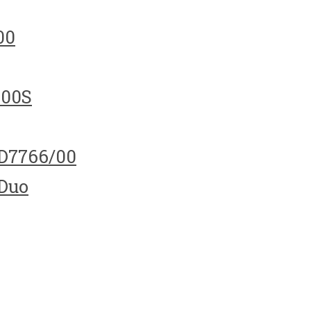
00
100S
HD7766/00
 Duo