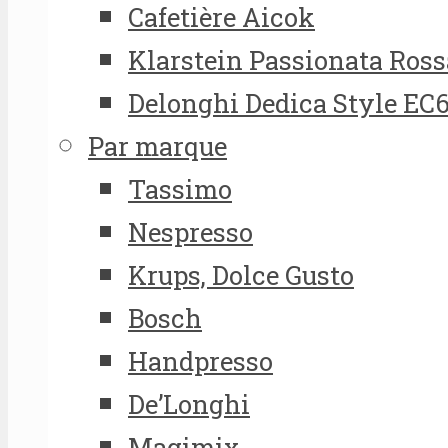
Cafetière Aicok
Klarstein Passionata Ross
Delonghi Dedica Style EC
Par marque
Tassimo
Nespresso
Krups, Dolce Gusto
Bosch
Handpresso
De’Longhi
Magimix