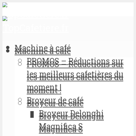
Machine à café
Machine à café
PROMOS – Réductions sur
PROMOS – Réductions sur
les meilleurs cafetières du
les meilleurs cafetières du
moment !
moment !
Broyeur de café
Broyeur de café
Broyeur Delonghi
Broyeur Delonghi
Magnifica S
Magnifica S