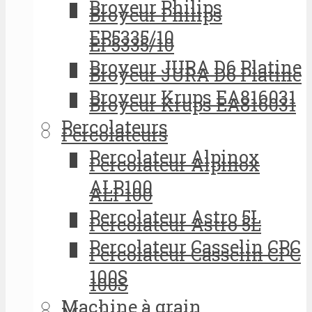
Broyeur Philips
Broyeur Philips
EP5335/10
EP5335/10
Broyeur JURA D6 Platine
Broyeur JURA D6 Platine
Broyeur Krups EA816031
Broyeur Krups EA816031
Percolateurs
Percolateurs
Percolateur Alpinox
Percolateur Alpinox
ALP100
ALP100
Percolateur Astro 5L
Percolateur Astro 5L
Percolateur Casselin CPC
Percolateur Casselin CPC
100S
100S
Machine à grain