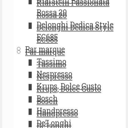
Klarstein Passionata
Rossa 20
Rossa 20
Delonghi Dedica Style
Delonghi Dedica Style
EC685
EC685
Par marque
Par marque
Tassimo
Tassimo
Nespresso
Nespresso
Krups, Dolce Gusto
Krups, Dolce Gusto
Bosch
Bosch
Handpresso
Handpresso
De’Longhi
De’Longhi