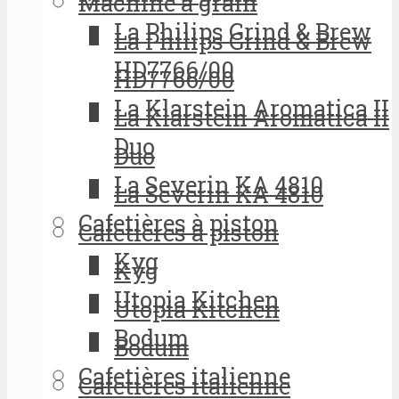
Machine à grain
La Philips Grind & Brew
La Philips Grind & Brew
HD7766/00
HD7766/00
La Klarstein Aromatica II
La Klarstein Aromatica II
Duo
Duo
La Severin KA 4810
La Severin KA 4810
Cafetières à piston
Cafetières à piston
Kyg
Kyg
Utopia Kitchen
Utopia Kitchen
Bodum
Bodum
Cafetières italienne
Cafetières italienne