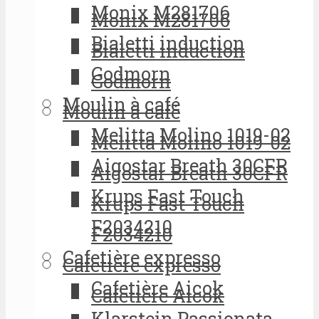
Monix M281706
Monix M281706
Bialetti induction
Bialetti induction
Godmorn
Godmorn
Moulin à café
Moulin à café
Melitta Molino 1019-02
Melitta Molino 1019-02
Aigostar Breath 30CFR
Aigostar Breath 30CFR
Krups Fast Touch
Krups Fast Touch
F2034210
F2034210
Cafetière expresso
Cafetière expresso
Cafetière Aicok
Cafetière Aicok
Klarstein Passionata