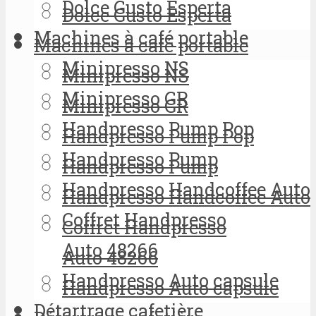
Dolce Gusto Esperta
Dolce Gusto Esperta
Machines à café portable
Machines à café portable
Minipresso NS
Minipresso NS
Minipresso GR
Minipresso GR
Handpresso Pump Pop
Handpresso Pump Pop
Handpresso Pump
Handpresso Pump
Handpresso Handcoffee Auto
Handpresso Handcoffee Auto
Coffret Handpresso
Coffret Handpresso
Auto 48266
Auto 48266
Handpresso Auto capsule
Handpresso Auto capsule
Détartrage cafetière