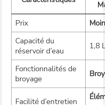
Ma
Prix
Moin
Capacité du
1,8 
réservoir d’eau
Fonctionnalités de
Broy
broyage
Élé
Facilité d’entretien