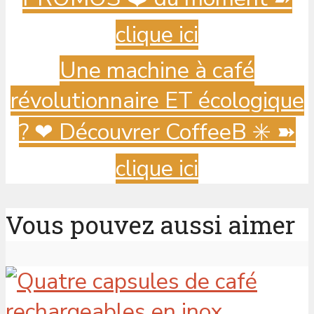
clique ici
Une machine à café
révolutionnaire ET écologique
? ️❤ Découvrer CoffeeB ✳️ ➽
clique ici
Vous pouvez aussi aimer