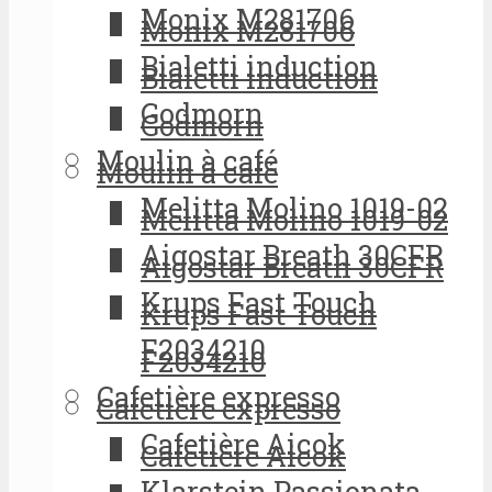
Monix M281706
Monix M281706
Bialetti induction
Bialetti induction
Godmorn
Godmorn
Moulin à café
Moulin à café
Melitta Molino 1019-02
Melitta Molino 1019-02
Aigostar Breath 30CFR
Aigostar Breath 30CFR
Krups Fast Touch
Krups Fast Touch
F2034210
F2034210
Cafetière expresso
Cafetière expresso
Cafetière Aicok
Cafetière Aicok
Klarstein Passionata