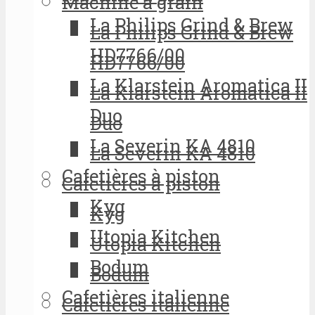
Machine à grain
La Philips Grind & Brew
La Philips Grind & Brew
HD7766/00
HD7766/00
La Klarstein Aromatica II
La Klarstein Aromatica II
Duo
Duo
La Severin KA 4810
La Severin KA 4810
Cafetières à piston
Cafetières à piston
Kyg
Kyg
Utopia Kitchen
Utopia Kitchen
Bodum
Bodum
Cafetières italienne
Cafetières italienne