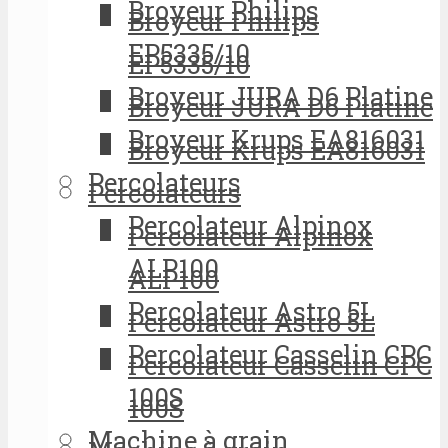
Broyeur Philips
Broyeur Philips
EP5335/10
EP5335/10
Broyeur JURA D6 Platine
Broyeur JURA D6 Platine
Broyeur Krups EA816031
Broyeur Krups EA816031
Percolateurs
Percolateurs
Percolateur Alpinox
Percolateur Alpinox
ALP100
ALP100
Percolateur Astro 5L
Percolateur Astro 5L
Percolateur Casselin CPC
Percolateur Casselin CPC
100S
100S
Machine à grain