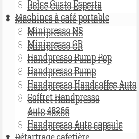
Dolce Gusto Esperta
Dolce Gusto Esperta
Machines à café portable
Machines à café portable
Minipresso NS
Minipresso NS
Minipresso GR
Minipresso GR
Handpresso Pump Pop
Handpresso Pump Pop
Handpresso Pump
Handpresso Pump
Handpresso Handcoffee Auto
Handpresso Handcoffee Auto
Coffret Handpresso
Coffret Handpresso
Auto 48266
Auto 48266
Handpresso Auto capsule
Handpresso Auto capsule
Détartrage cafetière