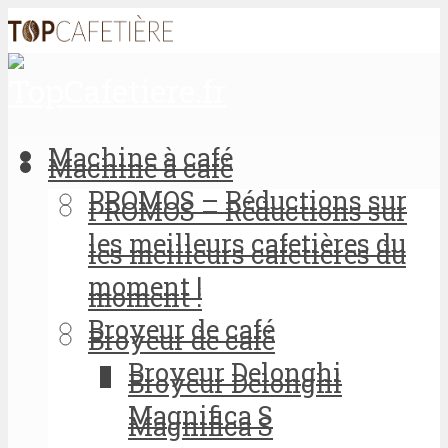
Machine à café
Machine à café
PROMOS – Réductions sur
PROMOS – Réductions sur
les meilleurs cafetières du
les meilleurs cafetières du
moment !
moment !
Broyeur de café
Broyeur de café
Broyeur Delonghi
Broyeur Delonghi
Magnifica S
Magnifica S