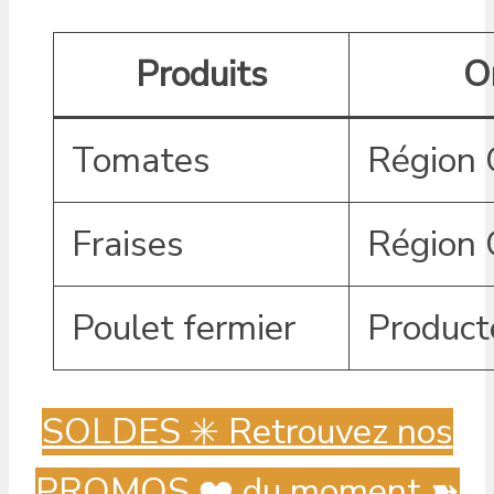
Produits
O
Tomates
Région 
Fraises
Région 
Poulet fermier
Producte
SOLDES ✳️ Retrouvez nos
PROMOS ❤️ du moment ➽