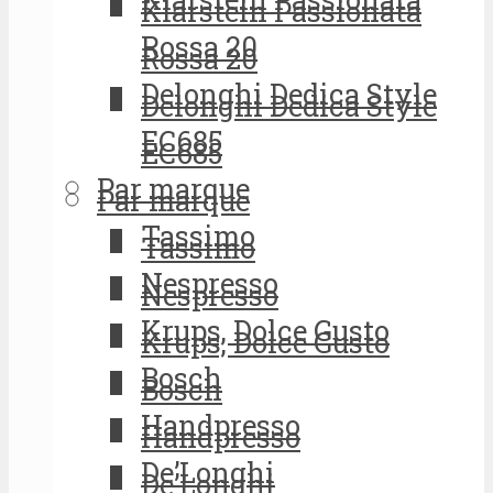
Klarstein Passionata
Rossa 20
Rossa 20
Delonghi Dedica Style
Delonghi Dedica Style
EC685
EC685
Par marque
Par marque
Tassimo
Tassimo
Nespresso
Nespresso
Krups, Dolce Gusto
Krups, Dolce Gusto
Bosch
Bosch
Handpresso
Handpresso
De’Longhi
De’Longhi