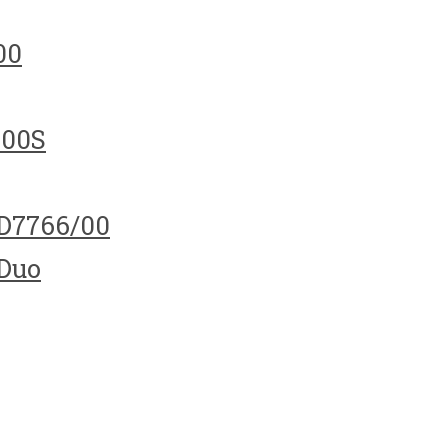
00
100S
HD7766/00
 Duo