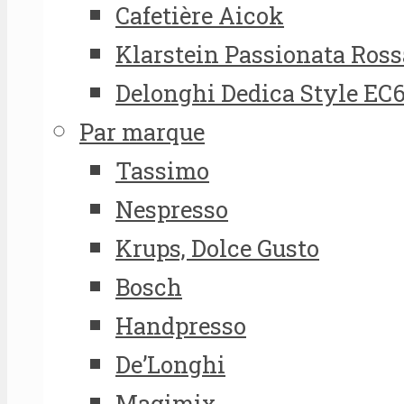
Cafetière Aicok
Klarstein Passionata Ross
Delonghi Dedica Style EC
Par marque
Tassimo
Nespresso
Krups, Dolce Gusto
Bosch
Handpresso
De’Longhi
Magimix