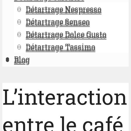
Détartrage Nespresso
Détartrage Nespresso
Détartrage Senseo
Détartrage Senseo
Détartrage Dolce Gusto
Détartrage Dolce Gusto
Détartrage Tassimo
Détartrage Tassimo
Blog
Blog
L’interaction
entre le café