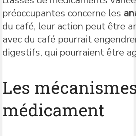
classes de médicaments variées
préoccupantes concerne les
an
du café, leur action peut être a
avec du café pourrait engendre
digestifs, qui pourraient être a
Les mécanismes d
médicament