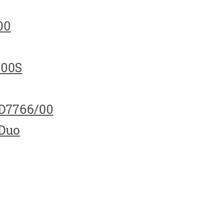
00
100S
HD7766/00
 Duo