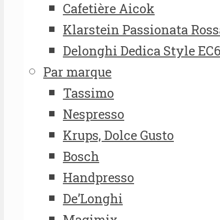
Cafetière Aicok
Klarstein Passionata Ross
Delonghi Dedica Style EC
Par marque
Tassimo
Nespresso
Krups, Dolce Gusto
Bosch
Handpresso
De’Longhi
Magimix