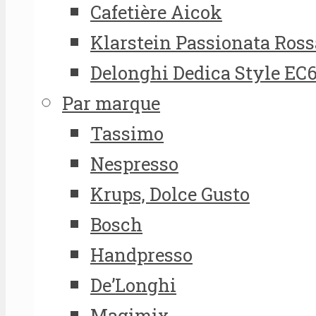
Cafetière Aicok
Klarstein Passionata Ross
Delonghi Dedica Style EC
Par marque
Tassimo
Nespresso
Krups, Dolce Gusto
Bosch
Handpresso
De’Longhi
Magimix