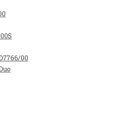
00
100S
HD7766/00
 Duo