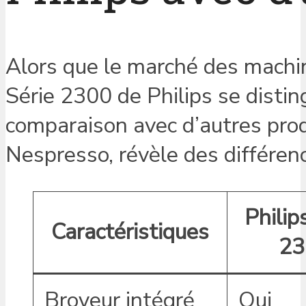
Alors que le marché des machin
Série 2300 de Philips se distin
comparaison avec d’autres pro
Nespresso, révèle des différenc
Philip
Caractéristiques
23
Broyeur intégré
Oui