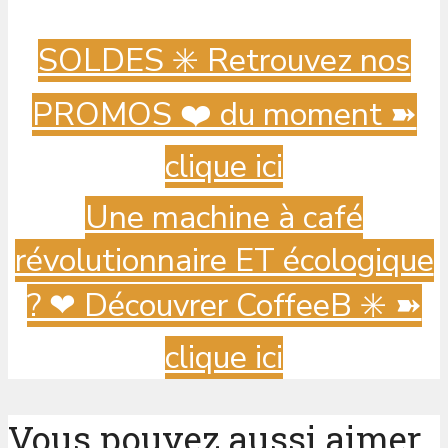
SOLDES ✳️ Retrouvez nos
PROMOS ❤️ du moment ➽
clique ici
Une machine à café
révolutionnaire ET écologique
? ️❤ Découvrer CoffeeB ✳️ ➽
clique ici
Vous pouvez aussi aimer