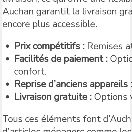
Auchan garantit la livraison gra
encore plus accessible.
Prix compétitifs :
Remises att
Facilités de paiement :
Optio
confort.
Reprise d’anciens appareils 
Livraison gratuite :
Options v
Tous ces éléments font d’Aucha
d’articles ménagers comme les 