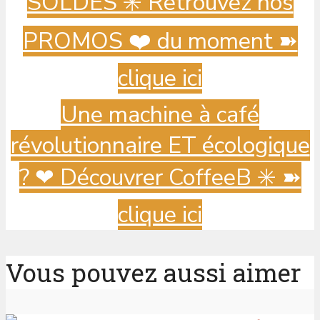
SOLDES ✳️ Retrouvez nos
PROMOS ❤️ du moment ➽
clique ici
Une machine à café
révolutionnaire ET écologique
? ️❤ Découvrer CoffeeB ✳️ ➽
clique ici
Vous pouvez aussi aimer