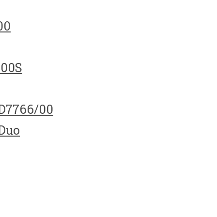
00
100S
HD7766/00
 Duo