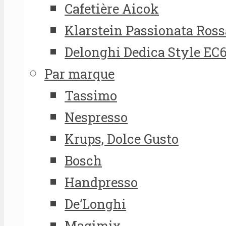
Cafetière Aicok
Klarstein Passionata Ross
Delonghi Dedica Style EC
Par marque
Tassimo
Nespresso
Krups, Dolce Gusto
Bosch
Handpresso
De’Longhi
Magimix