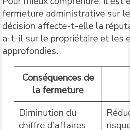
Pour mieux comprendre, il est 
fermeture administrative sur 
décision affecte-t-elle la répu
a-t-il sur le propriétaire et le
approfondies.
Conséquences de
la fermeture
Diminution du
Réduc
chiffre d’affaires
risqu