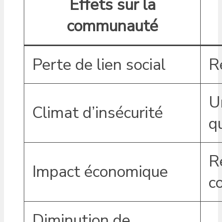
Effets sur la
communauté
Perte de lien social
R
U
Climat d’insécurité
q
R
Impact économique
c
Diminution de