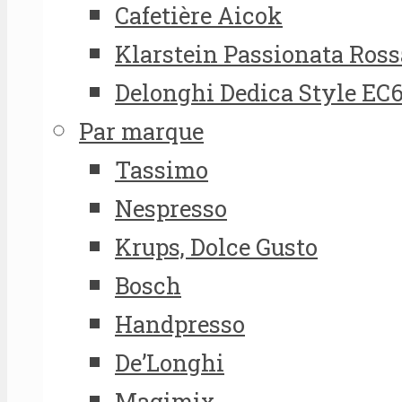
Cafetière Aicok
Klarstein Passionata Ross
Delonghi Dedica Style EC
Par marque
Tassimo
Nespresso
Krups, Dolce Gusto
Bosch
Handpresso
De’Longhi
Magimix