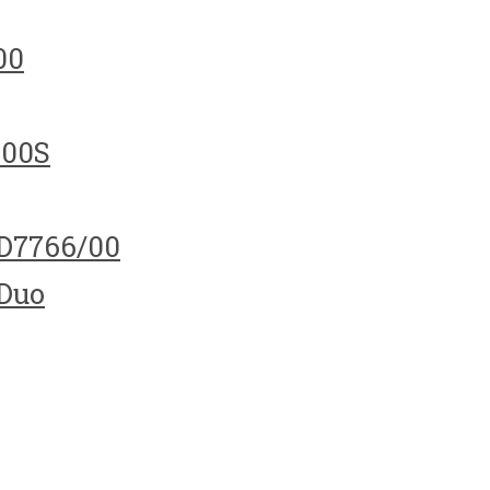
00
100S
HD7766/00
 Duo