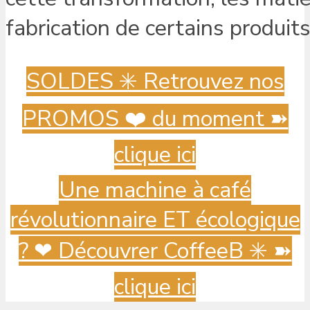
fabrication de certains produits
SOLDES ✳️ Retrouvez nos
PROMOS ❤️ du moment ➽
clique ici
Une machine à café
révolutionnaire ET écologique
? ️❤ Découvrer CoffeeB ✳️ ➽
clique ici