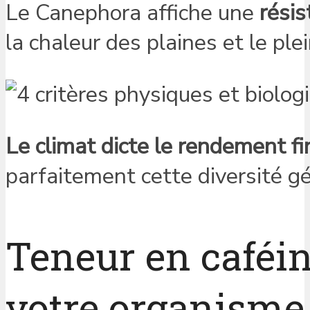
Le Canephora affiche une
rési
la chaleur des plaines et le plein
Le climat dicte le rendement fin
parfaitement cette diversité g
Teneur en caféin
votre organisme