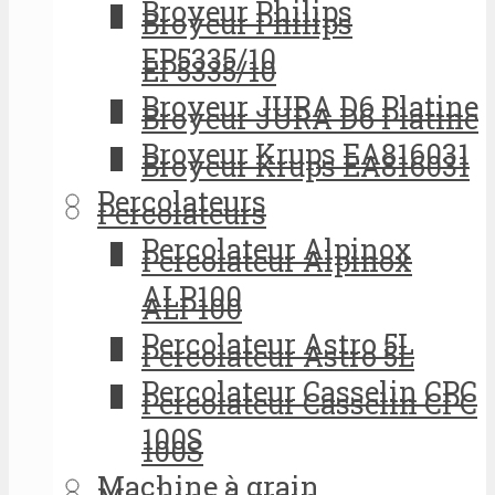
Broyeur Philips
Broyeur Philips
EP5335/10
EP5335/10
Broyeur JURA D6 Platine
Broyeur JURA D6 Platine
Broyeur Krups EA816031
Broyeur Krups EA816031
Percolateurs
Percolateurs
Percolateur Alpinox
Percolateur Alpinox
ALP100
ALP100
Percolateur Astro 5L
Percolateur Astro 5L
Percolateur Casselin CPC
Percolateur Casselin CPC
100S
100S
Machine à grain