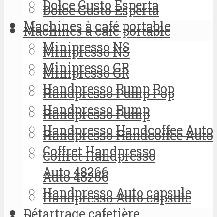
Dolce Gusto Esperta
Dolce Gusto Esperta
Machines à café portable
Machines à café portable
Minipresso NS
Minipresso NS
Minipresso GR
Minipresso GR
Handpresso Pump Pop
Handpresso Pump Pop
Handpresso Pump
Handpresso Pump
Handpresso Handcoffee Auto
Handpresso Handcoffee Auto
Coffret Handpresso
Coffret Handpresso
Auto 48266
Auto 48266
Handpresso Auto capsule
Handpresso Auto capsule
Détartrage cafetière