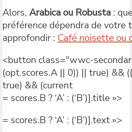
Alors,
Arabica ou Robusta
: que
préférence dépendra de votre to
approfondir :
Café noisette ou c
<button class="wwc-secondary"
(opt.scores.A || 0)) || true) && 
true) && (current
= scores.B ? ‘A’ : (‘B’)].title »>
= scores.B ? ‘A’ : (‘B’)].text »>