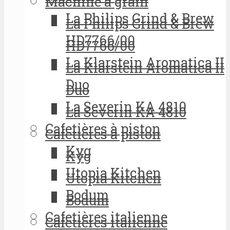
Machine à grain
La Philips Grind & Brew
La Philips Grind & Brew
HD7766/00
HD7766/00
La Klarstein Aromatica II
La Klarstein Aromatica II
Duo
Duo
La Severin KA 4810
La Severin KA 4810
Cafetières à piston
Cafetières à piston
Kyg
Kyg
Utopia Kitchen
Utopia Kitchen
Bodum
Bodum
Cafetières italienne
Cafetières italienne