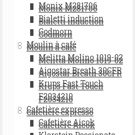
Monix M281706
Monix M281706
Bialetti induction
Bialetti induction
Godmorn
Godmorn
Moulin à café
Moulin à café
Melitta Molino 1019-02
Melitta Molino 1019-02
Aigostar Breath 30CFR
Aigostar Breath 30CFR
Krups Fast Touch
Krups Fast Touch
F2034210
F2034210
Cafetière expresso
Cafetière expresso
Cafetière Aicok
Cafetière Aicok
Klarstein Passionata