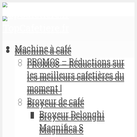
Machine à café
Machine à café
PROMOS – Réductions sur
PROMOS – Réductions sur
les meilleurs cafetières du
les meilleurs cafetières du
moment !
moment !
Broyeur de café
Broyeur de café
Broyeur Delonghi
Broyeur Delonghi
Magnifica S
Magnifica S