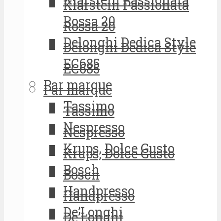
Klarstein Passionata
Rossa 20
Rossa 20
Delonghi Dedica Style
Delonghi Dedica Style
EC685
EC685
Par marque
Par marque
Tassimo
Tassimo
Nespresso
Nespresso
Krups, Dolce Gusto
Krups, Dolce Gusto
Bosch
Bosch
Handpresso
Handpresso
De’Longhi
De’Longhi