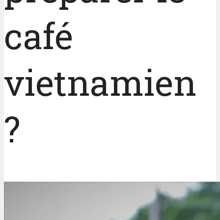
café
vietnamien
?