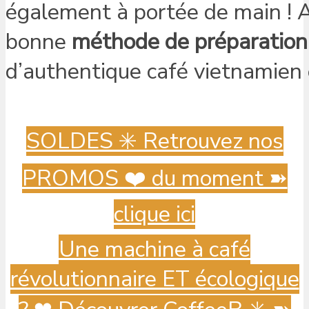
également à portée de main ! A
bonne
méthode de préparation
d’authentique café vietnamien 
SOLDES ✳️ Retrouvez nos
PROMOS ❤️ du moment ➽
clique ici
Une machine à café
révolutionnaire ET écologique