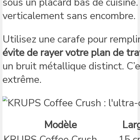
sous un placard bas de cuisine.
verticalement sans encombre.
Utilisez une carafe pour rempli
évite de rayer votre plan de trav
un bruit métallique distinct. C’
extrême.
Modèle
Lar
KRUPS Coffee Crush
15 