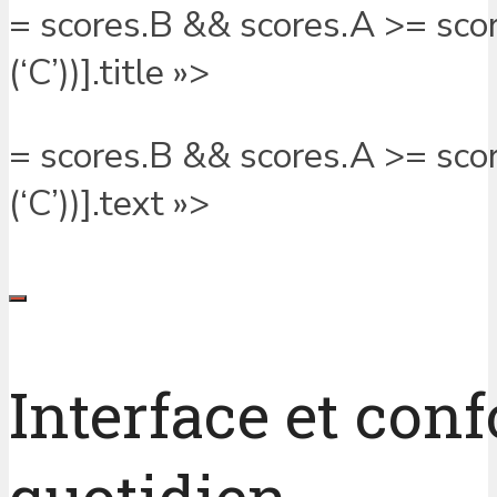
= scores.B && scores.A >= scores
(‘C’))].title »>
= scores.B && scores.A >= scores
(‘C’))].text »>
Interface et conf
quotidien