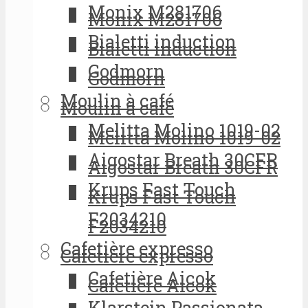
Monix M281706
Monix M281706
Bialetti induction
Bialetti induction
Godmorn
Godmorn
Moulin à café
Moulin à café
Melitta Molino 1019-02
Melitta Molino 1019-02
Aigostar Breath 30CFR
Aigostar Breath 30CFR
Krups Fast Touch
Krups Fast Touch
F2034210
F2034210
Cafetière expresso
Cafetière expresso
Cafetière Aicok
Cafetière Aicok
Klarstein Passionata