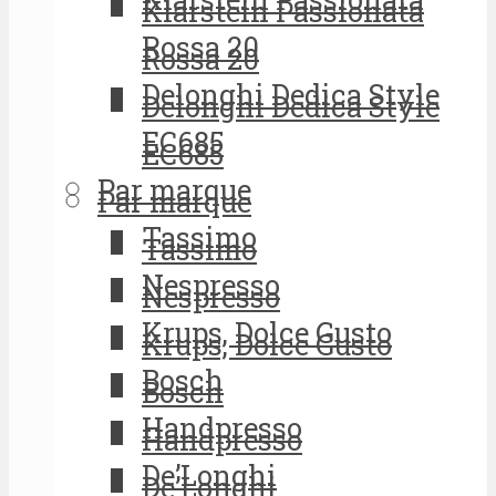
Klarstein Passionata
Rossa 20
Rossa 20
Delonghi Dedica Style
Delonghi Dedica Style
EC685
EC685
Par marque
Par marque
Tassimo
Tassimo
Nespresso
Nespresso
Krups, Dolce Gusto
Krups, Dolce Gusto
Bosch
Bosch
Handpresso
Handpresso
De’Longhi
De’Longhi