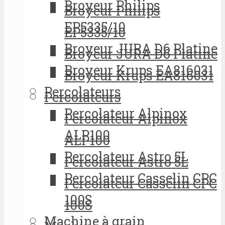
Broyeur Philips
Broyeur Philips
EP5335/10
EP5335/10
Broyeur JURA D6 Platine
Broyeur JURA D6 Platine
Broyeur Krups EA816031
Broyeur Krups EA816031
Percolateurs
Percolateurs
Percolateur Alpinox
Percolateur Alpinox
ALP100
ALP100
Percolateur Astro 5L
Percolateur Astro 5L
Percolateur Casselin CPC
Percolateur Casselin CPC
100S
100S
Machine à grain