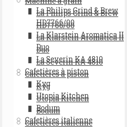
Machine à grain
La Philips Grind & Brew
La Philips Grind & Brew
HD7766/00
HD7766/00
La Klarstein Aromatica II
La Klarstein Aromatica II
Duo
Duo
La Severin KA 4810
La Severin KA 4810
Cafetières à piston
Cafetières à piston
Kyg
Kyg
Utopia Kitchen
Utopia Kitchen
Bodum
Bodum
Cafetières italienne
Cafetières italienne