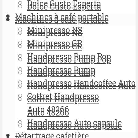
Dolce Gusto Esperta
Dolce Gusto Esperta
Machines à café portable
Machines à café portable
Minipresso NS
Minipresso NS
Minipresso GR
Minipresso GR
Handpresso Pump Pop
Handpresso Pump Pop
Handpresso Pump
Handpresso Pump
Handpresso Handcoffee Auto
Handpresso Handcoffee Auto
Coffret Handpresso
Coffret Handpresso
Auto 48266
Auto 48266
Handpresso Auto capsule
Handpresso Auto capsule
Détartrage cafetière