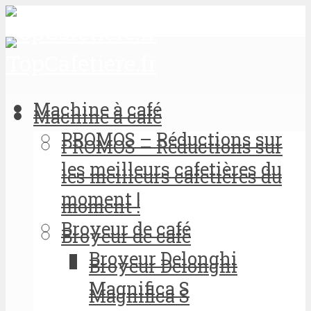
Machine à café
Machine à café
PROMOS – Réductions sur
PROMOS – Réductions sur
les meilleurs cafetières du
les meilleurs cafetières du
moment !
moment !
Broyeur de café
Broyeur de café
Broyeur Delonghi
Broyeur Delonghi
Magnifica S
Magnifica S