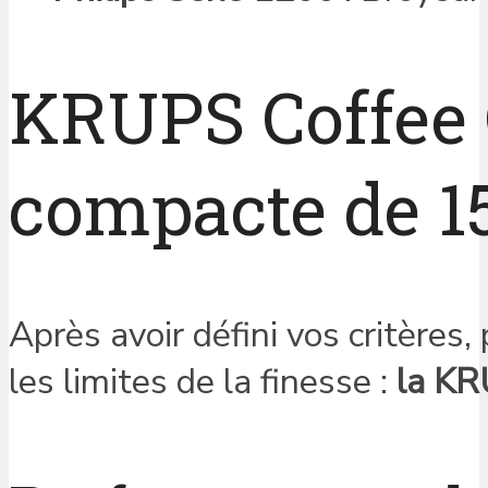
KRUPS Coffee C
compacte de 15
Après avoir défini vos critère
les limites de la finesse :
la KR