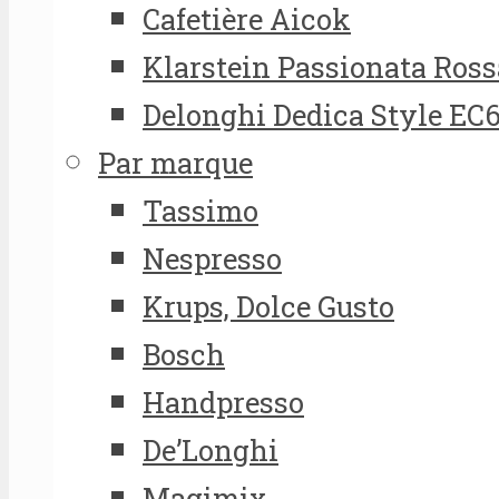
Cafetière Aicok
Klarstein Passionata Ross
Delonghi Dedica Style EC
Par marque
Tassimo
Nespresso
Krups, Dolce Gusto
Bosch
Handpresso
De’Longhi
Magimix