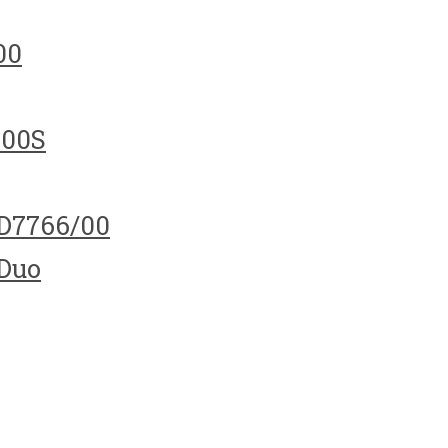
00
100S
HD7766/00
 Duo